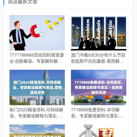
阅读最新文章
7777788888四肖四码管家婆
澳门今晚9点35分有什么节目
@,创新解读、专家解析解释
和抵制不实的蛊惑-案例解
与落实,谨防误导的伎俩
答、解释与落实
新门2025精准资料,可持续解
7778888免费资料-详尽解
读、专家解读解释与落实,警
答、专家解读解释与落实​-拒
惕误导宣传
绝欺骗性承诺