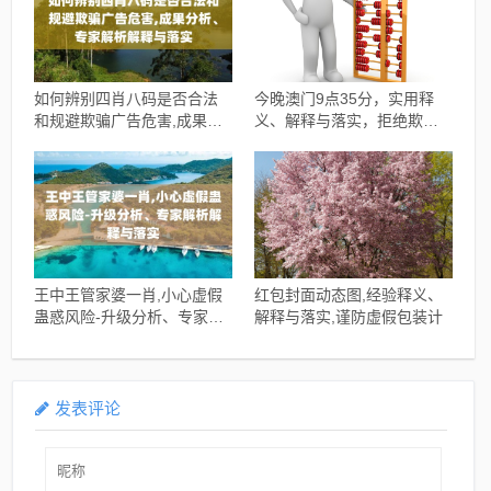
如何辨别四肖八码是否合法
今晚澳门9点35分，实用释
和规避欺骗广告危害,成果分
义、解释与落实，拒绝欺骗
析、专家解析解释与落实
性承诺
王中王管家婆一肖,小心虚假
红包封面动态图,经验释义、
蛊惑风险-升级分析、专家解
解释与落实,谨防虚假包装计
析解释与落实
发表评论