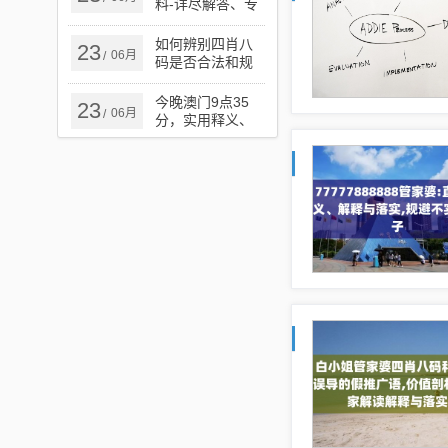
料-详尽解答、专
家解读解释与落
实​-拒绝欺骗性承
如何辨别四肖八
23
06月
/
诺
码是否合法和规
避欺骗广告危害,
成果分析、专家
今晚澳门9点35
23
06月
/
解析解释与落实
分，实用释义、
解释与落实，拒
绝欺骗性承诺