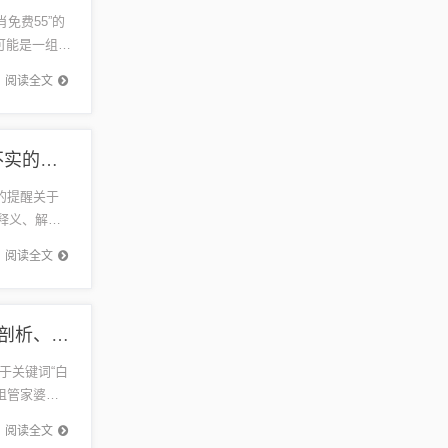
免费55”的
这可能是一组随
阅读全文
77777888888管家婆:直观释义、解释与落实,规避不实的幌子
的提醒关于
面释义、解释
阅读全文
白小姐管家婆四肖八码和规避误导的假推广语,价值剖析、专家解读解释与落实
于关键词“白
姐管家婆四
假...
阅读全文